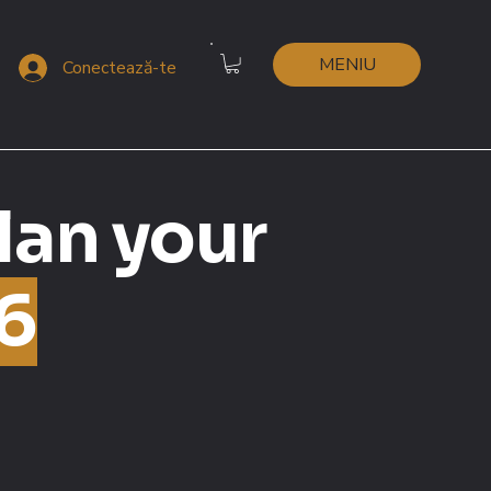
MENIU
Conectează-te
lan your
6