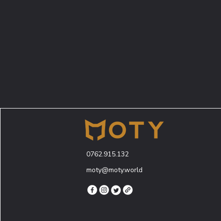
0762.915.132
moty@moty.world