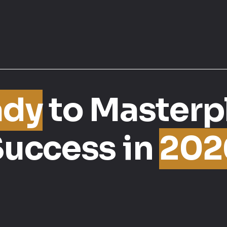
ady
to Masterp
Success in
202