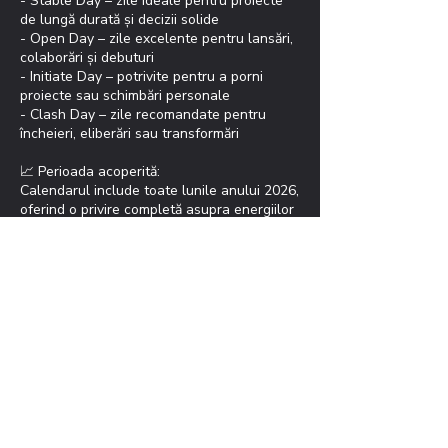
- Stable Day – zile ideale pentru proiecte
de lungă durată și decizii solide
- Open Day – zile excelente pentru lansări,
colaborări și debuturi
- Initiate Day – potrivite pentru a porni
proiecte sau schimbări personale
- Clash Day – zile recomandate pentru
încheieri, eliberări sau transformări
📈 Perioada acoperită:
Calendarul include toate lunile anului 2026,
oferind o privire completă asupra energiilor
anului următor, potrivite pentru planificarea
strategică, business, relații, sănătate și
decizii personale!
👉 Într-un an în care totul se mișcă foarte
repede, doar cei care înțeleg direcția
schimbării, o pot transforma în avantaj!