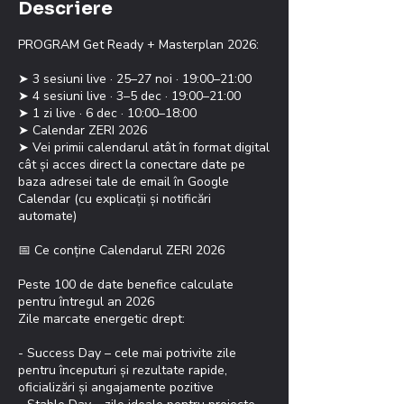
Descriere
h
e
PROGRAM Get Ready + Masterplan 2026:
i
a
➤ 3 sesiuni live · 25–27 noi · 19:00–21:00
t
➤ 4 sesiuni live · 3–5 dec · 19:00–21:00
➤ 1 zi live · 6 dec · 10:00–18:00
➤ Calendar ZERI 2026
➤ Vei primii calendarul atât în format digital
cât și acces direct la conectare date pe
baza adresei tale de email în Google
Calendar (cu explicații și notificări
automate)
📅 Ce conține Calendarul ZERI 2026
Peste 100 de date benefice calculate
pentru întregul an 2026
Zile marcate energetic drept:
- Success Day – cele mai potrivite zile
pentru începuturi și rezultate rapide,
oficializări și angajamente pozitive