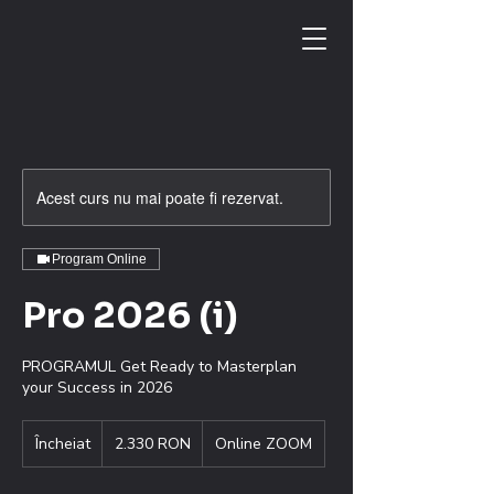
Acest curs nu mai poate fi rezervat.
Program Online
Pro 2026 (i)
PROGRAMUL Get Ready to Masterplan
your Success in 2026
2.330
Încheiat
Î
de
2.330 RON
Online ZOOM
lei
n
românești
c