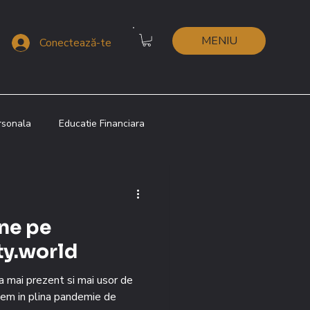
MENIU
Conectează-te
rsonala
Educatie Financiara
 Shui
Metafizica Chineza
ne pe
i
Lenormand
ty.world
ta mai prezent si mai usor de
tem in plina pandemie de