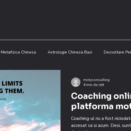
Metafizica Chineza
Astrologie Chineza Bazi
Dezvoltare Pe
Educatie Financiara
Metafizica Chineza
Blog
Feng
motyconsulting
4 min de citit
Coaching onli
logie Chineza Bazi
Blog
Metafizica Chineza
Feng Shu
platforma mo
Coaching-ul nu a fost nicioda
accesat ca si acum. Desi, sun