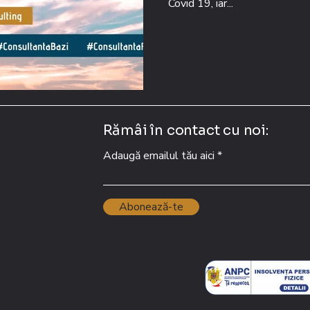
Covid 19, iar...
Rămâi în contact cu noi:
Adaugă emailul tău aici
Abonează-te