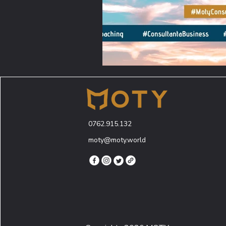
0762.915.132
moty@moty.world