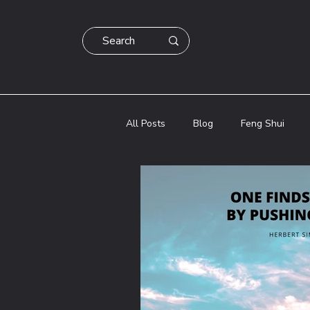
All Posts
Blog
Feng Shui
Blog
Dezvoltare Personala
Astrologie Chineza Bazi
Astro