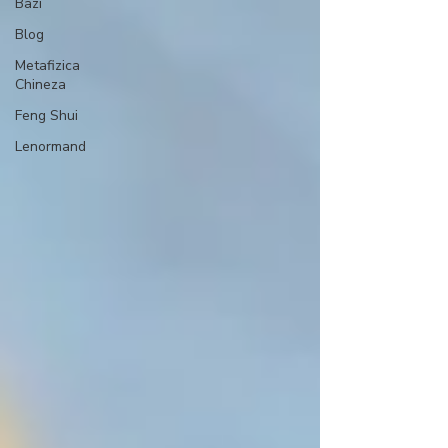
Bazi
Blog
Metafizica
Chineza
Feng Shui
Lenormand