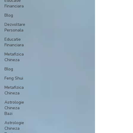
Educatie
Financiara
Blog
Dezvoltare
Personala
Educatie
Financiara
Metafizica
Chineza
Blog
Feng Shui
Metafizica
Chineza
Astrologie
Chineza
Bazi
Astrologie
Chineza