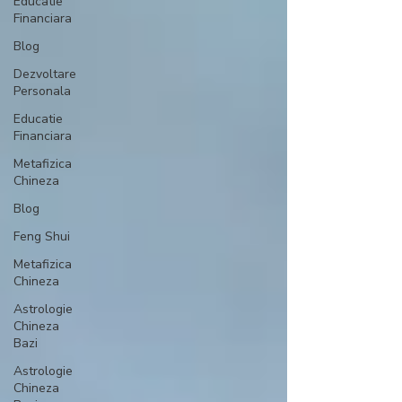
Educatie
Financiara
Blog
Dezvoltare
Personala
Educatie
Financiara
Metafizica
Chineza
Blog
Feng Shui
Metafizica
Chineza
Astrologie
Chineza
Bazi
Astrologie
Chineza