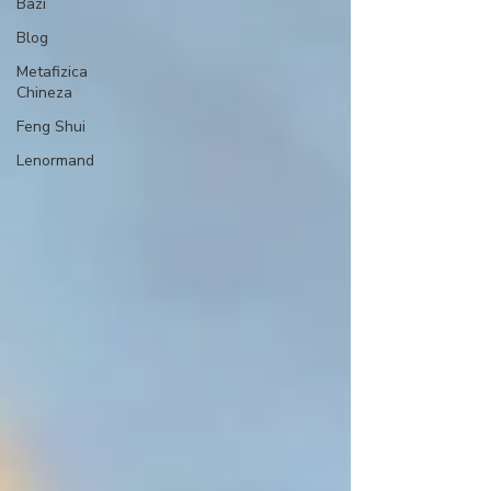
Bazi
Blog
Metafizica
Chineza
Feng Shui
Lenormand