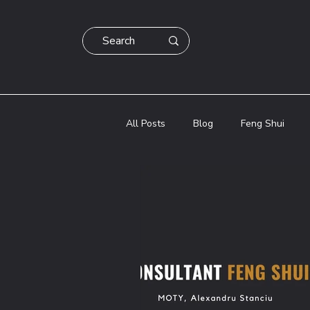
All Posts
Blog
Feng Shui
Blog
Dezvoltare Personala
Astrologie Chineza Bazi
Astro