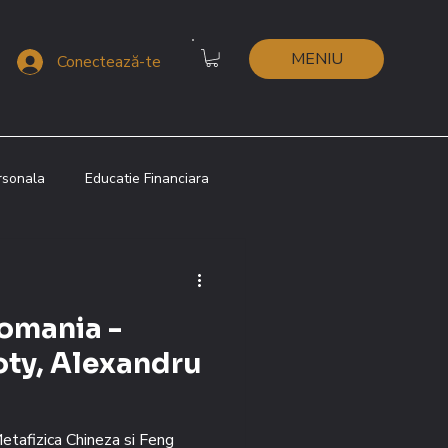
MENIU
Conectează-te
rsonala
Educatie Financiara
 Shui
Metafizica Chineza
Romania -
i
Lenormand
ty, Alexandru
etafizica Chineza si Feng