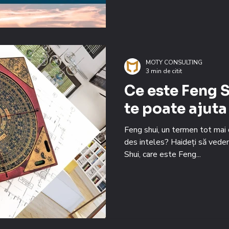
MOTY CONSULTING
3 min de citit
Ce este Feng 
te poate ajuta
Feng shui, un termen tot mai d
des inteles? Haideți să ved
Shui, care este Feng...