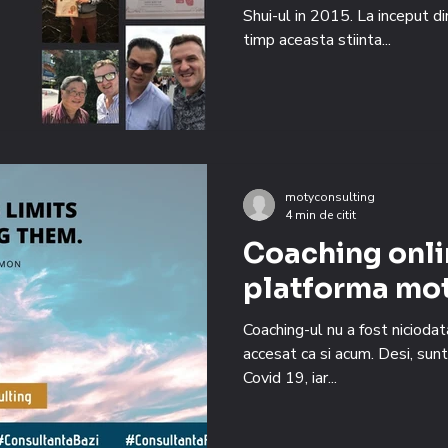
Shui-ul in 2015. La inceput din
timp aceasta stiinta...
motyconsulting
4 min de citit
Coaching onli
platforma mo
Coaching-ul nu a fost nicioda
accesat ca si acum. Desi, sun
Covid 19, iar...