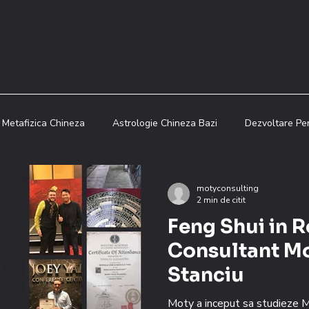
Metafizica Chineza
Astrologie Chineza Bazi
Dezvoltare Pe
Educatie Financiara
Metafizica Chineza
Blog
Feng
motyconsulting
2 min de citit
Feng Shui in 
logie Chineza Bazi
Blog
Metafizica Chineza
Feng Shu
Consultant Mo
Stanciu
Moty a inceput sa studieze M