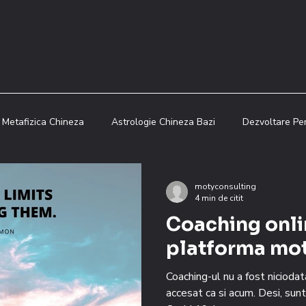
Metafizica Chineza
Astrologie Chineza Bazi
Dezvoltare Pe
Educatie Financiara
Metafizica Chineza
Blog
Feng
motyconsulting
4 min de citit
Coaching onli
logie Chineza Bazi
Blog
Metafizica Chineza
Feng Shu
platforma mo
Coaching-ul nu a fost nicioda
accesat ca si acum. Desi, sun