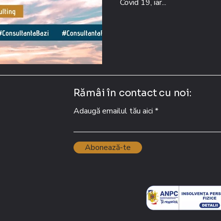
Covid 19, iar...
Rămâi în contact cu noi:
Adaugă emailul tău aici
Abonează-te