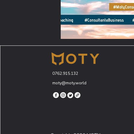
0762.915.132
moty@moty.world