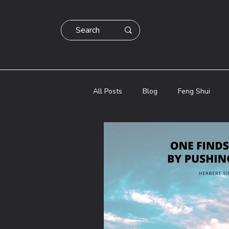
All Posts
Blog
Feng Shui
Blog
Dezvoltare Personala
Astrologie Chineza Bazi
Astro