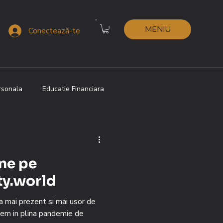
MENIU
Conectează-te
rsonala
Educatie Financiara
 Shui
Metafizica Chineza
ne pe
i
Lenormand
ty.world
ta mai prezent si mai usor de
tem in plina pandemie de