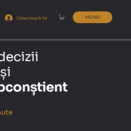
MENIU
Conectează-te
 decizii
și
bconștient
nute