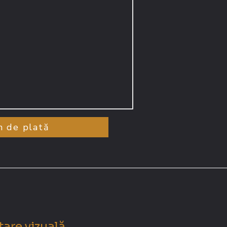
n de plată
are vizuală