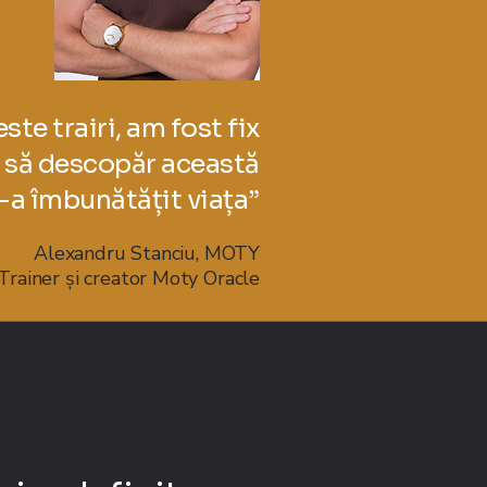
ste trairi, am fost fix
ă să descopăr această
-a îmbunătățit viața”
Alexandru Stanciu, MOTY
Trainer și creator Moty Oracle