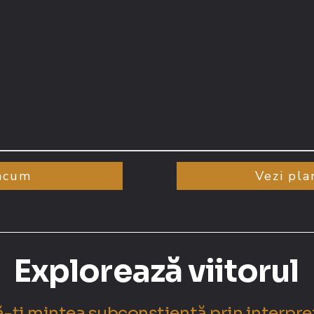
 acum
Vezi pla
Explorează viitorul
-ți mintea subconștientă prin interpret