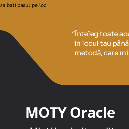
a bati pasul pe loc
“Înteleg toate ace
in locul tau pân
metodă, care mi
MOTY Oracle