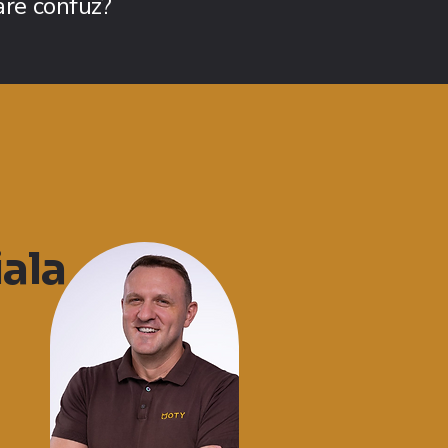
pare confuz?
iala