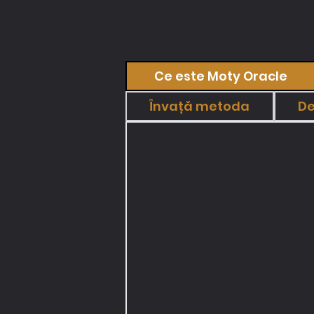
Ce este Moty Oracle
Învață metoda
De