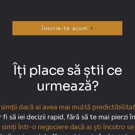
Înscrie-te acum
Îți place să știi ce
urmează?
imții dacă ai avea mai multă predictibilitat
fi să iei decizii rapid, fără să te mai pierzi î
simți într-o negociere dacă ai ști încotro se