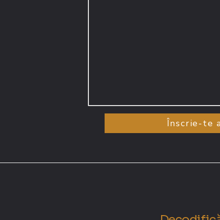
Înscrie-te
Decodifică