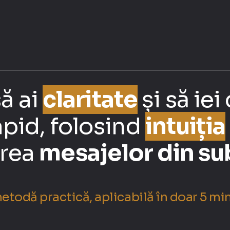
ă ai
claritate
și să iei
apid,
folosind
intuiția
area
mesajelor din su
etodă practică, aplicabilă în doar 5 mi