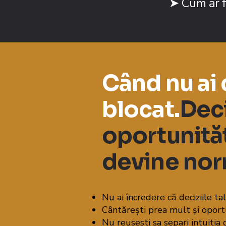
➤ Cum ar fi
Când nu ai 
blocat.
Deci
oportunităț
devine nor
Nu ai încredere că deciziile ta
Cântărești prea mult și oportu
Nu reusesti sa separi intuitia 