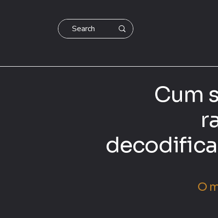
Cum s
r
decodific
O m