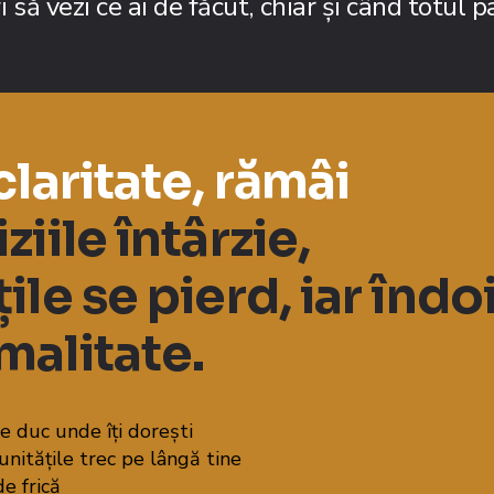
 să vezi ce ai de făcut, chiar și când totul 
claritate, rămâi
ziile întârzie,
ile se pierd, iar îndo
malitate.
le duc unde îți dorești
nitățile trec pe lângă tine
de frică