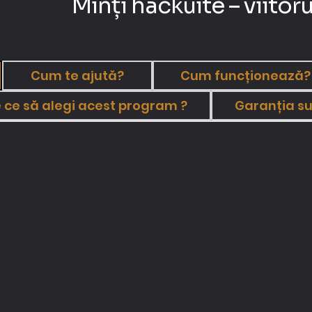
Minți hackuite – viitoru
Cum te ajută?
Cum funcționează?
 ce să alegi acest program ?
Garanția su