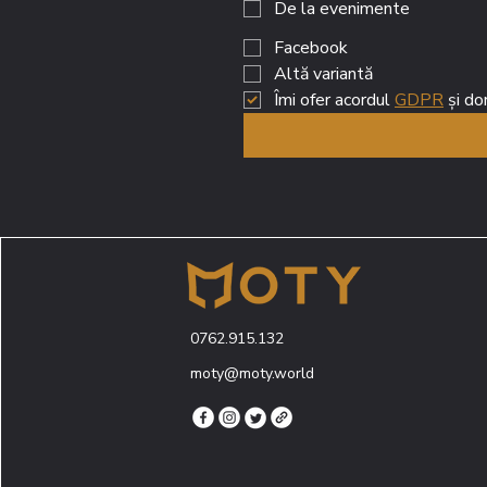
De la evenimente
Facebook
Altă variantă
Îmi ofer acordul 
GDPR
0762.915.132
moty@moty.world