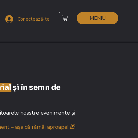
MENIU
Conectează-te
ial
și în semn de
itoarele noastre evenimente și
ment – așa că rămâi aproape! 🎁