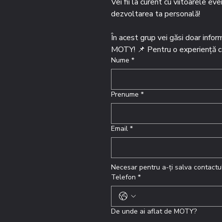
Vei fii la curent cu viitoarele ev
dezvoltarea ta personală!
În acest grup vei găsi doar infor
MOTY! 📌 Pentru o experiență cât
Nume
*
Prenume
*
Email
*
Necesar pentru a-ți salva contactul 
Telefon
*
De unde ai aflat de MOTY?