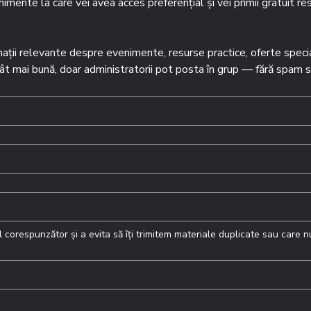
enimente la care vei avea acces preferențial și vei primii gratuit res
mații relevante despre evenimente, resurse practice, oferte specia
 mai bună, doar administratorii pot posta în grup — fără spam sau 
corespunzător și a evita să îți trimitem materiale duplicate sau care nu 