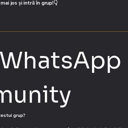
i jos și intră în grup!👇
 WhatsApp 
unity
cestui grup?