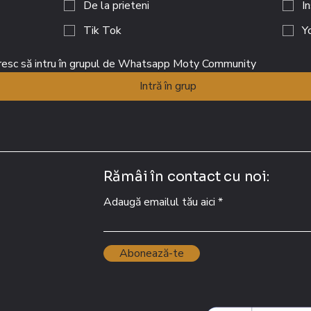
De la prieteni
I
Tik Tok
Y
 și doresc să intru în grupul de Whatsapp Moty Community 
Intră în grup
Rămâi în contact cu noi:
Adaugă emailul tău aici
Abonează-te