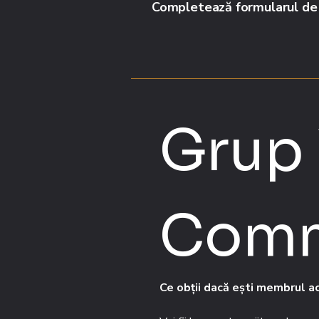
Completează formularul de ma
Grup
Comm
Ce obții dacă ești membrul a