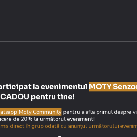
articipat la evenimentul
MOTY Senzor
 CADOU pentru tine!
atsapp Moty Community
pentru a afla primul despre vi
ducere de 20% la următorul eveniment!
trimis direct în grup odată cu anunțul următorului eveni