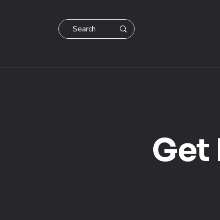
Get
2.330 RON