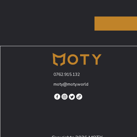
0762.915.132
moty@moty.world