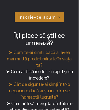
Înscrie-te acum
Îți place să știi ce
urmează?
➤ Cum te-ai simții dacă ai avea
mai multă predictibilitate în viața
ta?
➤
Cum ar fi să iei decizii rapid și cu
încredere?
➤ Cât de sigur te-ai simți într-o
negociere dacă ai ști încotro se
îndreaptă lucrurile?
➤
Cum ar fi să mergi la o întâlnire