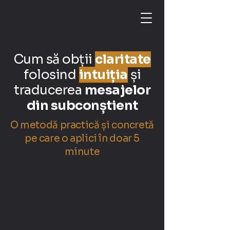
Cum să obții
claritate
folosind
intuiția
și
traducerea
mesajelor
din subconștient
O metodă practică și concretă
pe care o aplici în doar 5
minute