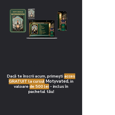
Bonus
Dacă te înscrii acum, primești
acces
Motyvated
GRATUIT la cursul
, in
valoare
de 500 lei
- inclus în
pachetul tău!