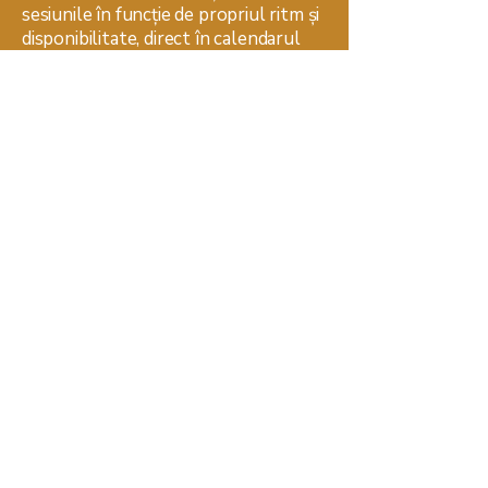
sesiunile în funcție de propriul ritm și
disponibilitate, direct în calendarul
online.
Valabilitate extinsă – ai 6 luni la
dispoziție pentru a folosi toate cele 6
ședințe.
*Nu este pentru tine dacă
​Plată unică integrală – fără griji
lunare.
Avantaj garantat – economisești
timp, bani și îți prioritizezi constant
procesul de vindecare și dezvoltare
personală.
Programare flexibilă – îți alegi
sesiunile în funcție de propriul ritm și