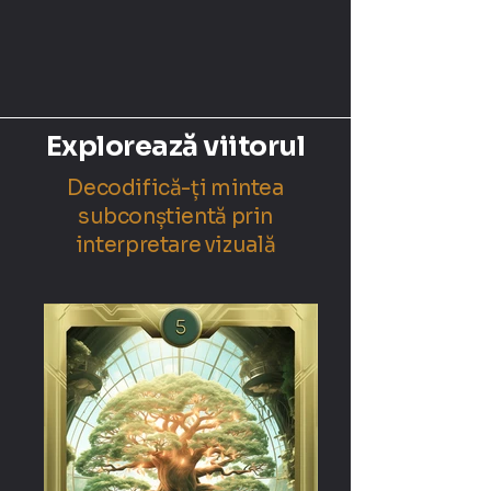
Explorează viitorul
Decodifică-ți mintea
subconștientă prin
interpretare vizuală