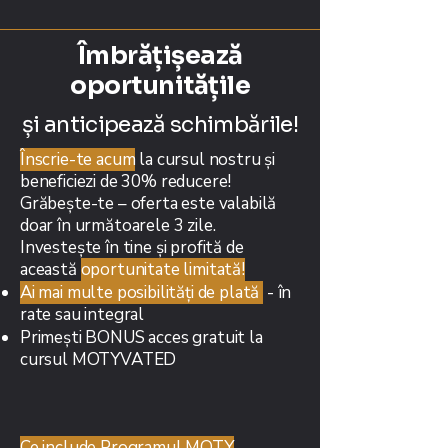
Îmbrățișează
oportunitățile
și anticipează schimbările!
Înscrie-te acum
la cursul nostru și
beneficiezi de 30% reducere!
Grăbește-te – oferta este valabilă
doar în următoarele 3 zile.
Investește în tine și profită de
această
oportunitate limitată!
Ai mai multe posibilități de plată
- în
rate sau integral
Primești BONUS acces gratuit la
cursul MOTYVATED
Ce include Programul MOTY