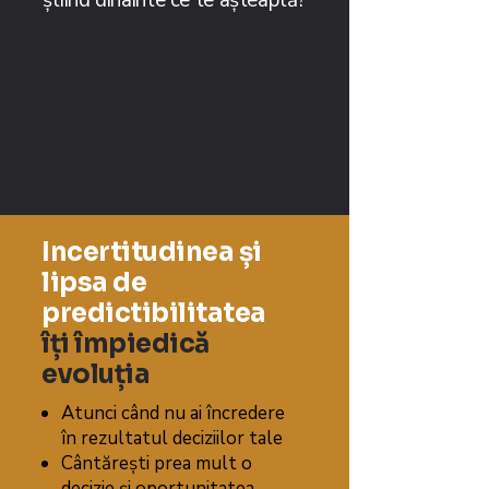
știind dinainte ce te așteaptă?
Incertitudinea și
lipsa de
predictibilitatea
îți împiedică
evoluția
Atunci când nu ai încredere
în rezultatul deciziilor tale
Cântărești prea mult o
decizie și oportunitatea