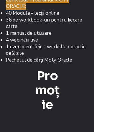
ORACLE:
40 Module - lecții online
36 de workbook-uri pentru fiecare
carte
1 manual de utilizare
4 webinarii live
1 eveniment fizic - workshop practic
de 2 zile
Pachetul de cărți Moty Oracle
Pro
moț
ie
Reducere de
30%