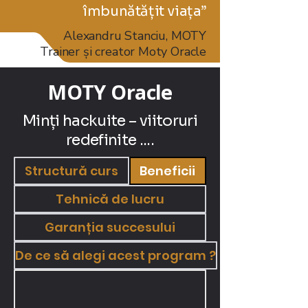
îmbunătățit viața”
Alexandru Stanciu, MOTY
Trainer și creator Moty Oracle
MOTY Oracle
Minți hackuite – viitoruri
redefinite ....
Structură curs
Beneficii
Tehnică de lucru
Garanția succesului
De ce să alegi acest program ?