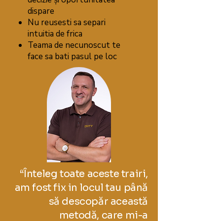
dispare
Nu reusesti sa separi
intuitia de frica
Teama de necunoscut te
face sa bati pasul pe loc
“Înteleg toate aceste trairi,
am fost fix in locul tau până
să descopăr această
metodă, care mi-a