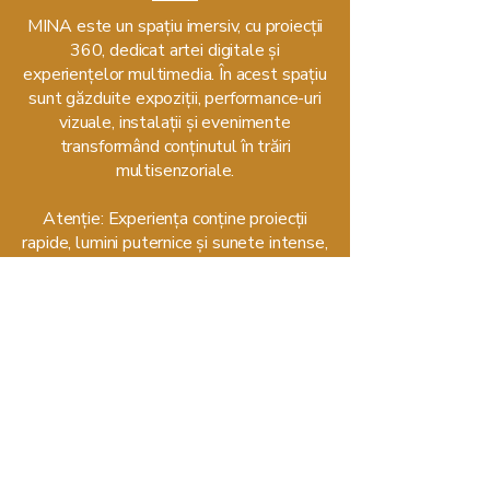
MINA este un spațiu imersiv, cu proiecții
360, dedicat artei digitale și
experiențelor multimedia. În acest spațiu
sunt găzduite expoziții, performance-uri
vizuale, instalații și evenimente
transformând conținutul în trăiri
multisenzoriale.
Atenție: Experiența conține proiecții
rapide, lumini puternice și sunete intense,
care pot fi dăunătoare persoanelor cu
anumite condiții medicale (precum
epilepsie sau vertij).
Bilete