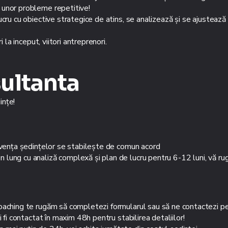
 unor probleme repetitive!
cru cu obiective strategice de atins, se analizează și se ajustează
 la inceput, viitori antreprenori.
sultanta
ințe!
ecvența ședințelor se stabilește de comun acord
ung cu analiză complexă și plan de lucru pentru 6-12 luni, vă rug
coaching te rugăm să completezi formularul sau să ne contactezi
 fi contactat în maxim 48h pentru stabilirea detaliilor!