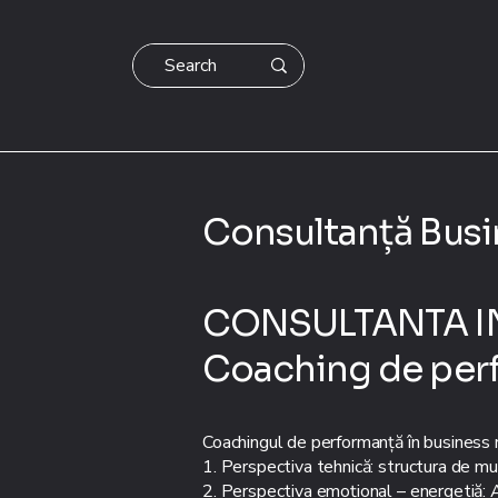
Consultanță Busi
CONSULTANTA I
Coaching de perf
Coachingul de performanță în business re
1. Perspectiva tehnică: structura de munc
2. Perspectiva emoțional – energetiă: A