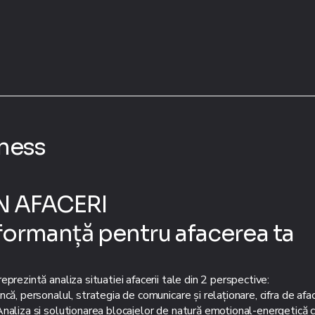
ness
N AFACERI
ormanță pentru afacerea ta
prezintă analiza situatiei afacerii tale din 2 perspective:
ă, personalul, strategia de comunicare și relaționare, cifra de afacer
naliza si solutionarea blocajelor de natură emoțional-energetică c