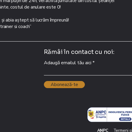
în mai puțin de 24h, vei achita jumătate din costul ședinței
ainte, costul de anulare este 0!
 și abia aștept să lucrăm împreună!
rainer si coach”
Rămâi în contact cu noi:
Adaugă emailul tău aici
Abonează-te
ANPC
Termeni ș