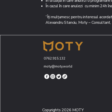
În situația în care anulezi o programare 
În cazul în care anulezi cu minim 24h în
”Îți mulțumesc pentru interesul acordat
Alexandru Stanciu, Moty – Consultant, t
0762.915.132
moty@moty.world
Copyrights 2026 MOTY