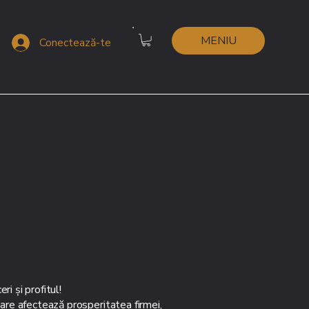
MENIU
Conectează-te
i și profitul!
are afectează prosperitatea firmei,