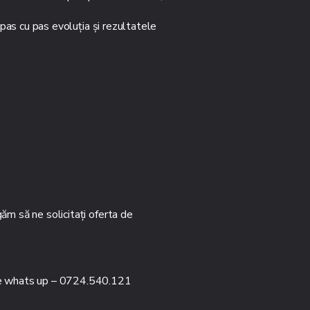
 pas cu pas evoluția și rezultatele
ăm să ne solicitați oferta de
 pe whats up – 0724.540.121