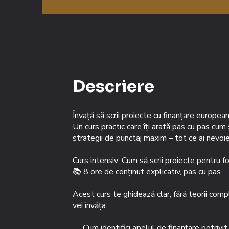
Descriere
Învață să scrii proiecte cu finanțare europea
Un curs practic care îți arată pas cu pas cum
strategii de punctaj maxim – tot ce ai nevoie 
Curs intensiv: Cum să scrii proiecte pentru 
📚 8 ore de conținut explicativ, pas cu pas
Acest curs te ghidează clar, fără teorii comp
vei învăța:
🔹 Cum identifici apelul de finanțare potrivit