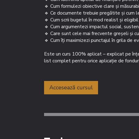
🔹 Cum formulezi obiective clare și măsurab
🔹 Ce documente trebuie pregătite și cum le
🔹 Cum scrii bugetul în mod realist și eligibil
🔹 Cum argumentezi impactul social, sustenab
🔹 Care sunt cele mai frecvente greșeli și cu
🔹 Cum îți maximizezi punctajul în grila de e
Este un curs 100% aplicat – explicat pe înțel
list complet pentru orice aplicație de fonduri
Accesează cursul