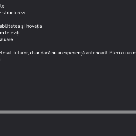
ile
 structurezi
ilitatea și inovația
m le eviți
valuare
esul tuturor, chiar dacă nu ai experiență anterioară. Pleci cu un 
.