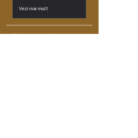
Vezi mai mult
Grup dedicat
Acest program este conectat la
un grup. Vei fi adăugat odată ce te
înscrii în program.