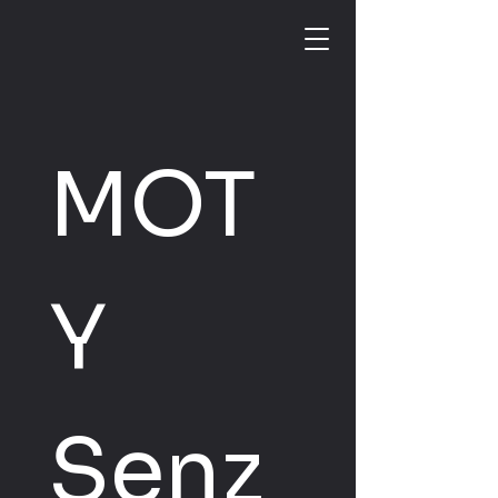
MOT
Y 
Senz