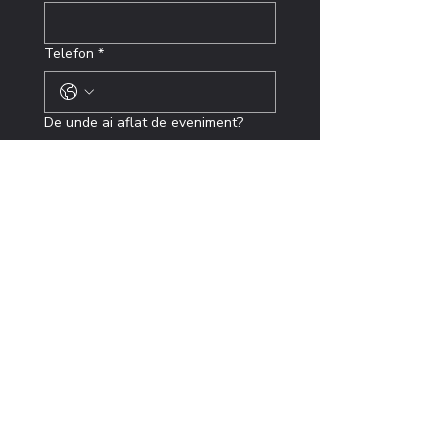
Telefon
*
De unde ai aflat de eveniment?
De la prieteni
Social media
MINA Museum
Moty Community
Altă variantă
Îmi ofer acordul 
GDPR
 ca să 
primesc informații despre 
acest eveniment!
Trimite