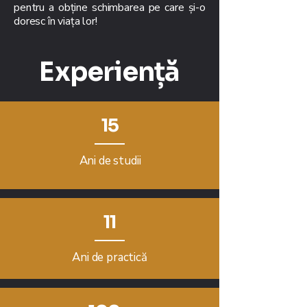
pentru a obține schimbarea pe care și-o
doresc în viața lor!
Experiență
15
Ani de studii
11
Ani de practică