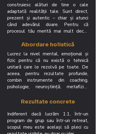
construiesc alături de tine o cale 
adaptată realității tale. Sunt direct, 
prezent și autentic – chiar și atunci 
când adevărul doare. Pentru că 
procesul tău merită mai mult decât 
încurajări superficiale: merită o ghidare 
eficientă, cu sens și impact real. Nu 
Abordare holistică
cred în dependență terapeutică, ci în 
Lucrez la nivel mental, emoțional și 
autonomie asumată. Rolul meu nu e să 
fizic pentru că nu există o tehnică 
te salvez. E să-ți dau uneltele ca data 
unitară care le rezolvă pe toate. De 
viitoare să nu mai ai nevoie de salvare.
aceea, pentru rezultate profunde, 
combin instrumente din coaching, 
psihologie, neuroștiință, metafizică 
chineză, șamanism și alte practici 
complementare într-un proces 
Rezultate concrete
integrat, adaptat nevoile tale. Pentru 
rezultate concrete, combin 
Indiferent dacă lucrăm 1:1, într-un 
introspecția cu direcția și vindecarea cu 
program de grup sau într-un retreat, 
acțiunea.
scopul meu este același: să pleci cu 
rezultate vizibile, nu doar cu idei.
