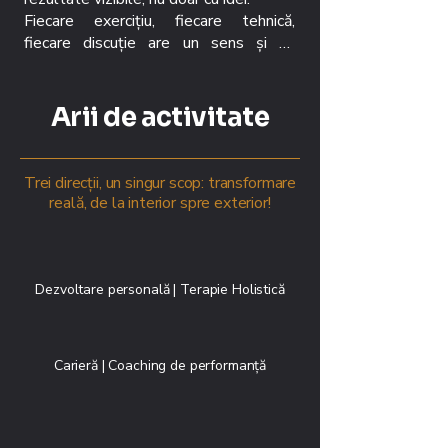
Fiecare exercițiu, fiecare tehnică, 
fiecare discuție are un sens și un 
rezultat urmărit.

Pentru mine, progresul nu se măsoară 
Arii de activitate
în câte ședințe ai făcut, ci în cât de 
mult se schimbă viața ta după ele.

Asta înseamnă lucrul cu mine: 
Trei direcții, un singur scop: transformare
transformare măsurabilă.
reală, de la interior spre exterior!
Dezvoltare personală | Terapie Holistică
Carieră | Coaching de performanță