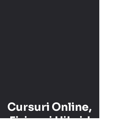
Cursuri Online,
Fizice și Hibrid
Învață în ritmul tău, oriunde