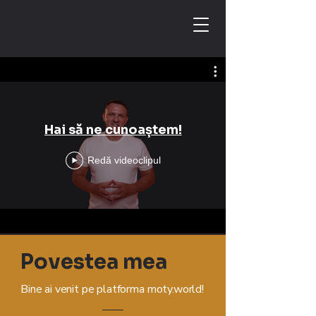
Hai să ne cunoaștem!
Redă videoclipul
Povestea mea
Bine ai venit pe platforma moty.world!