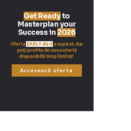
Get Ready
to
Masterplan your
Success in
2026
Oferta
EARLY-Bird
a expirat, dar
poți profita de noua ofertă
disponibilă timp limitat!
Accesează oferta