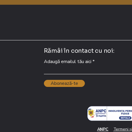
Rămâi în contact cu noi:
Adaugă emailul tău aici
Abonează-te
ANPC
Termeni ș