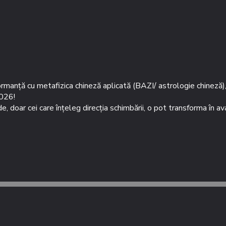
anță cu metafizica chineză aplicată (BAZI/ astrologie chineză), p
2026!